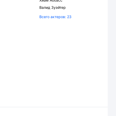
Хиам Аббасс
Валид Зуэйтер
Всего актеров:
23