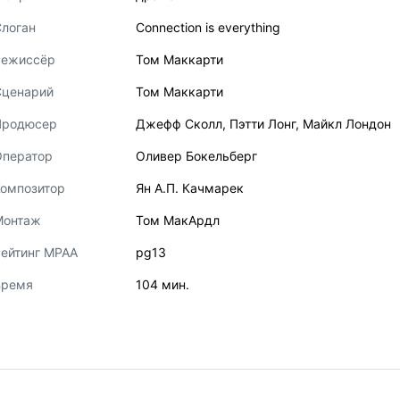
логан
Connection is everything
Режиссёр
Том Маккарти
Сценарий
Том Маккарти
Продюсер
Джефф Сколл
,
Пэтти Лонг
,
Майкл Лондон
Оператор
Оливер Бокельберг
Композитор
Ян А.П. Качмарек
Монтаж
Том МакАрдл
ейтинг MPAA
pg13
Время
104 мин.