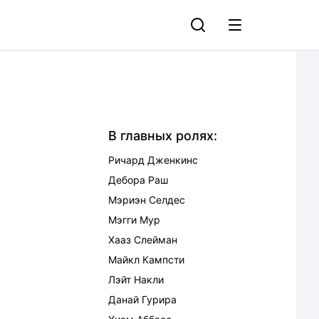
В главных ролях:
Ричард Дженкинс
Дебора Раш
Мэриэн Селдес
Мэгги Мур
Хааз Слейман
Майкл Кампсти
Лэйт Накли
Данай Гурира