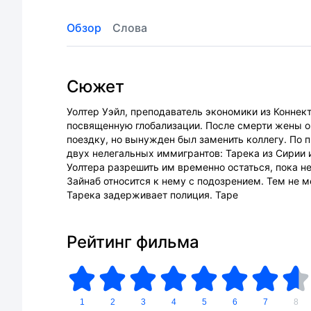
Обзор
Слова
Сюжет
Уолтер Уэйл, преподаватель экономики из Коннек
посвященную глобализации. После смерти жены он
поездку, но вынужден был заменить коллегу. По 
двух нелегальных иммигрантов: Тарека из Сирии и
Уолтера разрешить им временно остаться, пока не
Зайнаб относится к нему с подозрением. Тем не 
Тарека задерживает полиция. Таре
Рейтинг фильма
1
2
3
4
5
6
7
8