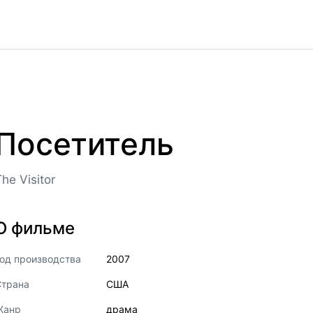
Посетитель
he Visitor
О фильме
од производства
2007
Страна
США
Жанр
драма