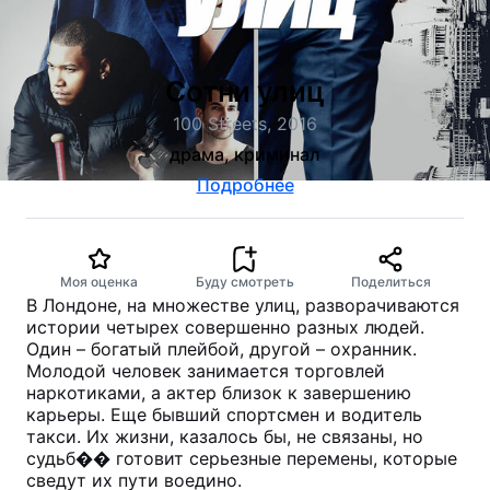
Сотни улиц
100 Streets, 2016
драма, криминал
Подробнее
Моя оценка
Буду смотреть
Поделиться
В Лондоне, на множестве улиц, разворачиваются
истории четырех совершенно разных людей.
Один – богатый плейбой, другой – охранник.
Молодой человек занимается торговлей
наркотиками, а актер близок к завершению
карьеры. Еще бывший спортсмен и водитель
такси. Их жизни, казалось бы, не связаны, но
судьб�� готовит серьезные перемены, которые
сведут их пути воедино.