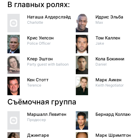
В главных ролях:
Наташа Алдерслэйд
Идрис Эльба
Charlotte
Max
Крис Уилсон
Том Каллен
Police Officer
Jake
Клер Эштон
Кола Бокинни
Party guest with balloon
Daniel
Кен Стотт
Марк Аикен
Terence
Keith Negotiator
Съёмочная группа
Маршалл Левитен
Бернард Коллако
Продюсер
Джинтаре
Марк Шримптон