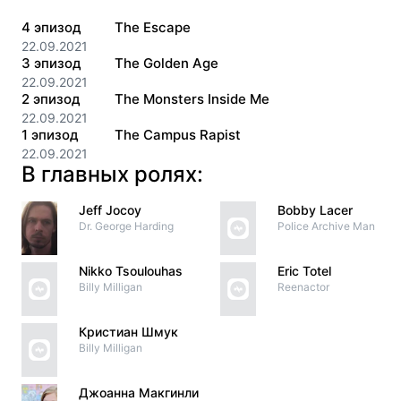
4
эпизод
The Escape
22.09.2021
3
эпизод
The Golden Age
22.09.2021
2
эпизод
The Monsters Inside Me
22.09.2021
1
эпизод
The Campus Rapist
22.09.2021
В главных ролях:
Jeff Jocoy
Bobby Lacer
Dr. George Harding
Police Archive Man
Nikko Tsoulouhas
Eric Totel
Billy Milligan
Reenactor
Кристиан Шмук
Billy Milligan
Джоанна Макгинли