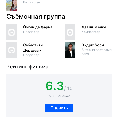
Farm Nurse
Съёмочная группа
Йохан де Фариа
Дэвид Менке
Продюсер
Композитор
Себастьян
Эндрю Уорн
Актер: играет самого
Дердилли
себя
Продюсер
Рейтинг фильма
6.3
/ 10
5 300 оценок
Оценить