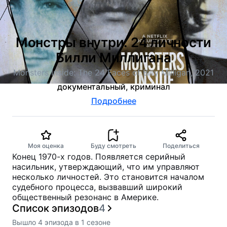
Монстры внутри: 24 личности
Билли Миллигана
Monsters Inside: The 24 Faces of Billy Milligan, 2021
документальный, криминал
Подробнее
Моя оценка
Буду смотреть
Поделиться
Конец 1970-х годов. Появляется серийный
насильник, утверждающий, что им управляют
несколько личностей. Это становится началом
судебного процесса, вызвавший широкий
общественный резонанс в Америке.
Список эпизодов
4
Вышло
4
эпизода
в
1
сезоне