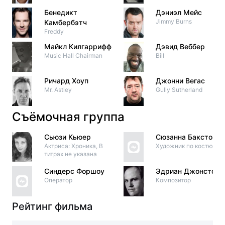
Бенедикт
Дэниэл Мейс
Jimmy Burns
Камбербэтч
Freddy
Майкл Килгаррифф
Дэвид Веббер
Music Hall Chairman
Bill
Ричард Хоуп
Джонни Вегас
Mr. Astley
Gully Sutherland
Съёмочная группа
Сьюзи Кьюер
Сюзанна Бакстон
Актриса: Хроника, В
Художник по костюма
титрах не указана
Синдерс Форшоу
Эдриан Джонстон
Оператор
Композитор
Рейтинг фильма