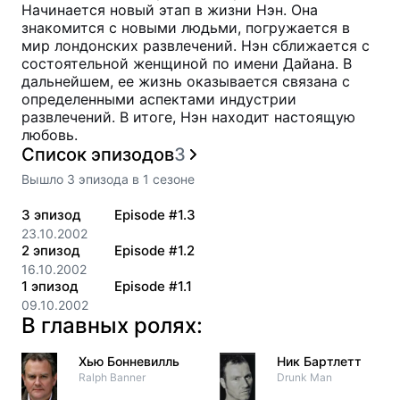
Начинается новый этап в жизни Нэн. Она
знакомится с новыми людьми, погружается в
мир лондонских развлечений. Нэн сближается с
состоятельной женщиной по имени Дайана. В
дальнейшем, ее жизнь оказывается связана с
определенными аспектами индустрии
развлечений. В итоге, Нэн находит настоящую
любовь.
Список эпизодов
3
Вышло
3
эпизода
в
1
сезоне
3
эпизод
Episode #1.3
23.10.2002
2
эпизод
Episode #1.2
16.10.2002
1
эпизод
Episode #1.1
09.10.2002
В главных ролях:
Хью Бонневилль
Ник Бартлетт
Ralph Banner
Drunk Man