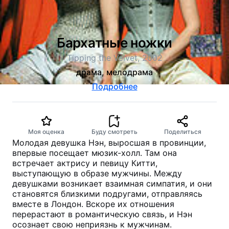
Бархатные ножки
Tipping the Velvet, 2002
драма, мелодрама
Подробнее
Моя оценка
Буду смотреть
Поделиться
Молодая девушка Нэн, выросшая в провинции,
впервые посещает мюзик-холл. Там она
встречает актрису и певицу Китти,
выступающую в образе мужчины. Между
девушками возникает взаимная симпатия, и они
становятся близкими подругами, отправляясь
вместе в Лондон. Вскоре их отношения
перерастают в романтическую связь, и Нэн
осознает свою неприязнь к мужчинам.