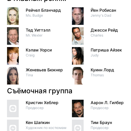
Рейчел Блэнчард
Йен Робисан
Ms. Budge
Jenny's Dad
Тед Уиттэлл
Джесси Рейд
Mr. Wexler
Charles
Кэлам Уорси
Патриша Айзек
Craig
Judy
Женевьев Бюкнер
Куинн Лорд
Tina
Thomas
Съёмочная группа
Кристин Хеблер
Аарон Л. Гилберт
Продюсер
Продюсер
Кен Шапкин
Тим Браун
Художник по костюмам
Продюсер