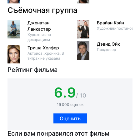
Съёмочная группа
Джонатан
Брайан Кэйн
Художник-постановщи
Ланкастер
Художник по
декорациям
Дэвид Эйк
Триша Хелфер
Продюсер
Актриса: Хроника, В
титрах не указана
Рейтинг фильма
6.9
/ 10
19 000 оценок
Оценить
Если вам понравился этот фильм