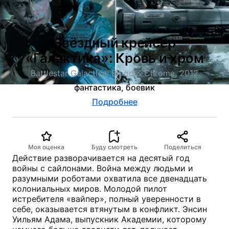
Звёздный крейсер
«Галактика»: Кровь и хром
Battlestar Galactica: Blood & Chrome, 2012
фантастика, боевик
Подробнее
Моя оценка
Буду смотреть
Поделиться
Действие разворачивается на десятый год
войны с сайлонами. Война между людьми и
разумными роботами охватила все двенадцать
колониальных миров. Молодой пилот
истребителя «вайпер», полный уверенности в
себе, оказывается втянутым в конфликт. Энсин
Уильям Адама, выпускник Академии, которому