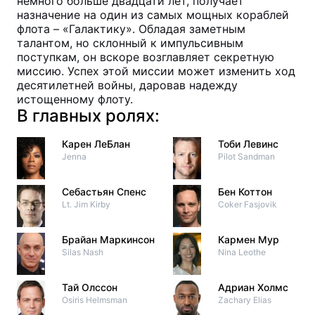
немного больше двадцати лет, получает
назначение на один из самых мощных кораблей
флота – «Галактику». Обладая заметным
талантом, но склонный к импульсивным
поступкам, он вскоре возглавляет секретную
миссию. Успех этой миссии может изменить ход
десятилетней войны, даровав надежду
истощенному флоту.
В главных ролях:
Карен ЛеБлан
Тоби Левинс
Jenna
Pilot Sandman
Себастьян Спенс
Бен Коттон
Lt. Jim Kirby
Coker Fasjovik
Брайан Маркинсон
Кармен Мур
Silas Nash
Nina Leothe
Тай Олссон
Адриан Холмс
Osiris Helmsman
Zachary Elias