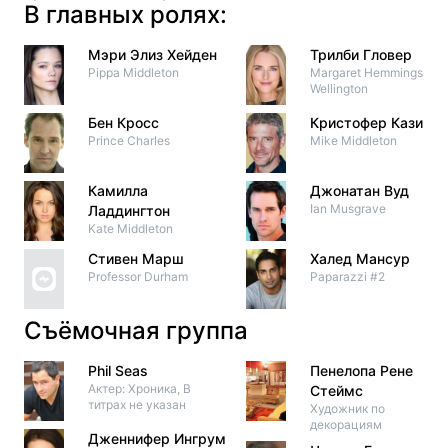
В главных ролях:
Мэри Элиз Хейден
Трилби Гловер
Pippa Middleton
Margaret Hemmings-
Wellington
Бен Кросс
Кристофер Казинс
Prince Charles
Mike Middleton
Камилла
Джонатан Вуд
Ian Musgrave
Ладдингтон
Kate Middleton
Стивен Марш
Халед Мансур
Professor Durham
Paparazzi #2
Съёмочная группа
Phil Seas
Пенелопа Рене
Актер: Хроника, В
Стеймс
титрах не указан
Художник по
декорациям
Дженнифер Ингрум