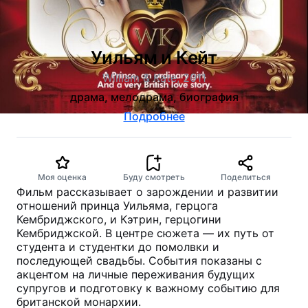
Уильям и Кейт
William & Kate, 2011
драма, мелодрама, биография
Подробнее
Моя оценка
Буду смотреть
Поделиться
Фильм рассказывает о зарождении и развитии
отношений принца Уильяма, герцога
Кембриджского, и Кэтрин, герцогини
Кембриджской. В центре сюжета — их путь от
студента и студентки до помолвки и
последующей свадьбы. События показаны с
акцентом на личные переживания будущих
супругов и подготовку к важному событию для
британской монархии.