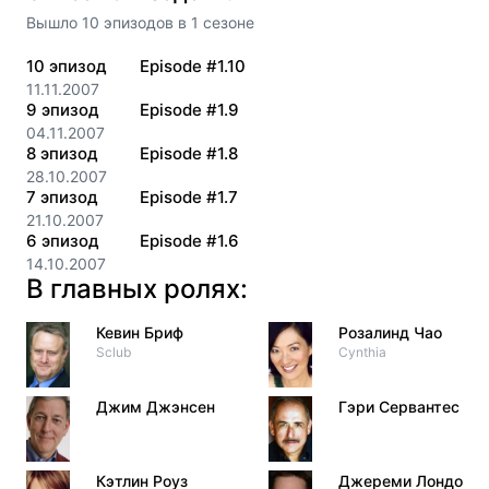
Вышло
10
эпизодов
в
1
сезоне
10
эпизод
Episode #1.10
11.11.2007
9
эпизод
Episode #1.9
04.11.2007
8
эпизод
Episode #1.8
28.10.2007
7
эпизод
Episode #1.7
21.10.2007
6
эпизод
Episode #1.6
14.10.2007
В главных ролях:
Кевин Бриф
Розалинд Чао
Sclub
Cynthia
Джим Джэнсен
Гэри Сервантес
Кэтлин Роуз
Джереми Лондон