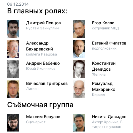
09.12.2014
В главных ролях:
Дмитрий Певцов
Егор Келли
Рустэм Зайнуллин
сотрудник МВД
Александр
Евгений Филатов
подполковник
Бахаревский
коллега Ивашова
Андрей Бабенко
Константин
Юрий Иконников
Демидов
'Лепила'
Вячеслав Григорьев
Ромуальд
Литвин
Макаренко
Кирилл
Съёмочная группа
Максим Есаулов
Никита Давыдов
Сценарист
Актер: Хроника, В
титрах не указан