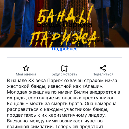
Банды Парижа
Apaches, 2023
боевик, триллер, драма, история
Подробнее
Моя оценка
Буду смотреть
Поделиться
В начале XX века Париж охвачен страхом из-за
жестокой банды, известной как «Апаши».
Молодая женщина по имени Билли внедряется в
их ряды, состоящие из опасных преступников.
Её цель – месть за смерть брата. Она намерена
расправиться с каждым участником банды,
продвигаясь к их харизматичному лидеру.
Внезапно между ними возникает чувство
взаимной симпатии. Теперь ей предстоит