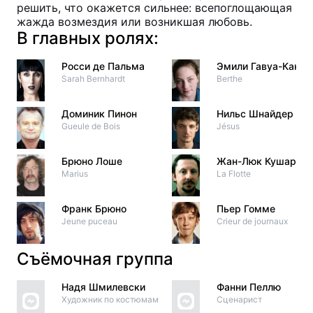
решить, что окажется сильнее: всепоглощающая
жажда возмездия или возникшая любовь.
В главных ролях:
Росси де Пальма
Эмили Гавуа-Кан
Sarah Bernhardt
Berthe
Доминик Пинон
Нильс Шнайдер
Gueule de Bois
Jésus
Брюно Лоше
Жан-Люк Кушар
Marius
La Flotte
Франк Брюно
Пьер Гомме
Jeune puceau
Crieur de journaux
Съёмочная группа
Надя Шмилевски
Фанни Пеллю
Художник по костюмам
Сценарист