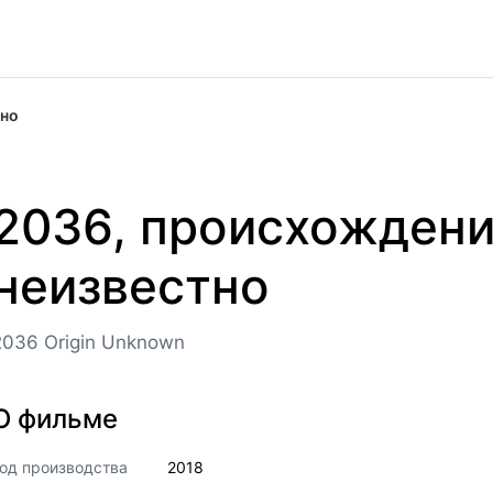
тно
2036, происхожден
неизвестно
2036 Origin Unknown
О фильме
од производства
2018