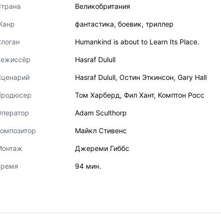
Страна
Великобритания
Жанр
фантастика
,
боевик
,
триллер
логан
Humankind is about to Learn Its Place.
Режиссёр
Hasraf Dulull
Сценарий
Hasraf Dulull
,
Остин Эткинсон
,
Gary Hall
Продюсер
Том Харберд
,
Фил Хант
,
Комптон Росс
Оператор
Adam Sculthorp
Композитор
Майкл Стивенс
Монтаж
Джереми Гиббс
Время
94 мин.