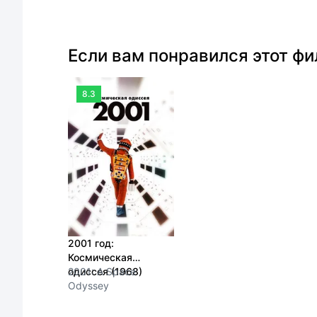
Если вам понравился этот ф
8.3
2001 год:
Космическая
одиссея (1968)
2001: A Space
Odyssey