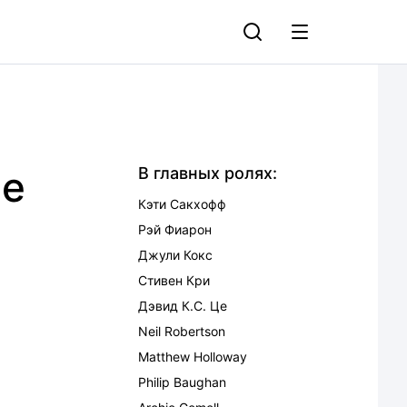
ие
В главных ролях:
Кэти Сакхофф
Рэй Фиарон
Джули Кокс
Стивен Кри
Дэвид К.С. Це
Neil Robertson
Matthew Holloway
Philip Baughan