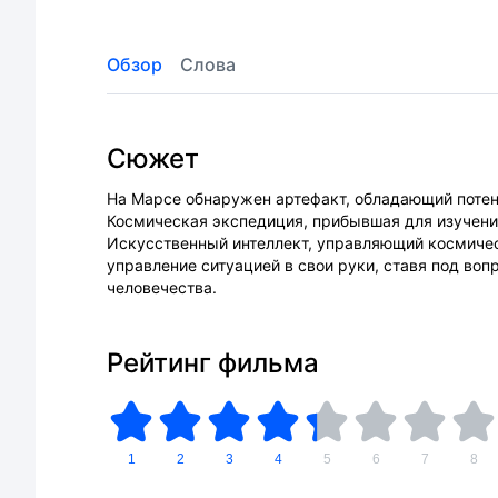
Обзор
Слова
Сюжет
На Марсе обнаружен артефакт, обладающий поте
Космическая экспедиция, прибывшая для изучени
Искусственный интеллект, управляющий космичес
управление ситуацией в свои руки, ставя под воп
человечества.
Рейтинг фильма
1
2
3
4
5
6
7
8