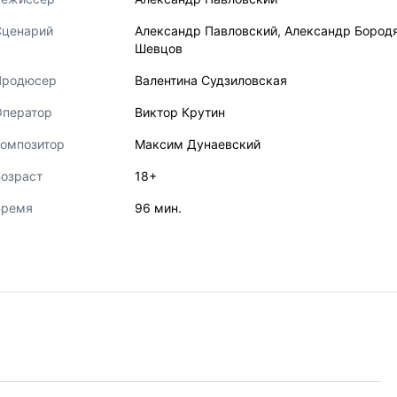
Сценарий
Александр Павловский
,
Александр Бород
Шевцов
Продюсер
Валентина Судзиловская
Оператор
Виктор Крутин
Композитор
Максим Дунаевский
озраст
18+
Время
96 мин.