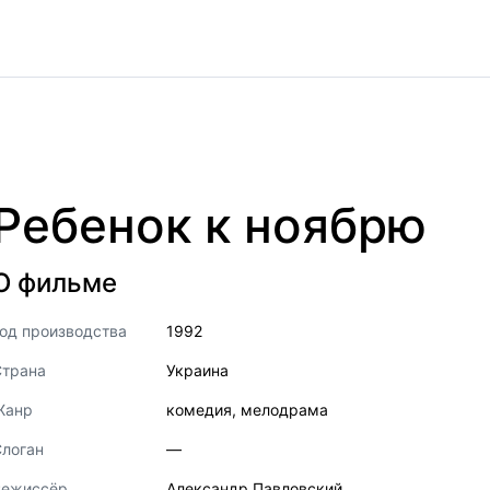
Ребенок к ноябрю
О фильме
од производства
1992
Страна
Украина
Жанр
комедия
,
мелодрама
логан
—
Режиссёр
Александр Павловский