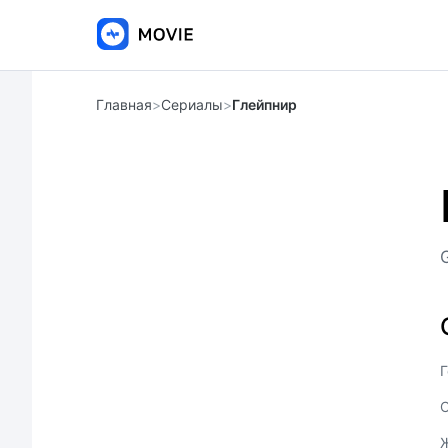
Главная
>
Сериалы
>
Глейпнир
G
Г