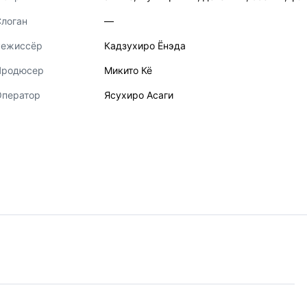
логан
—
Режиссёр
Кадзухиро Ёнэда
Продюсер
Микито Кё
Оператор
Ясухиро Асаги