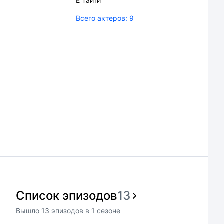
Ё Таити
Всего актеров:
9
Список эпизодов
13
Вышло
13
эпизодов
в
1
сезоне