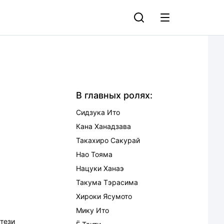
В главных ролях:
Сидзука Ито
Кана Ханадзава
Такахиро Сакурай
Нао Тояма
Нацуки Ханаэ
Такума Тэрасима
Хироки Ясумото
Мику Ито
тези