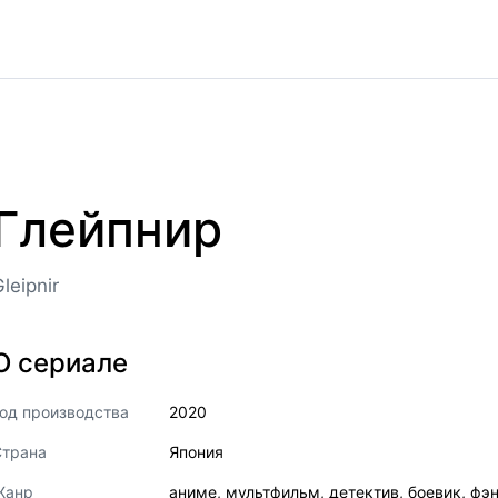
Глейпнир
leipnir
О сериале
од производства
2020
Страна
Япония
Жанр
аниме
,
мультфильм
,
детектив
,
боевик
,
фэн