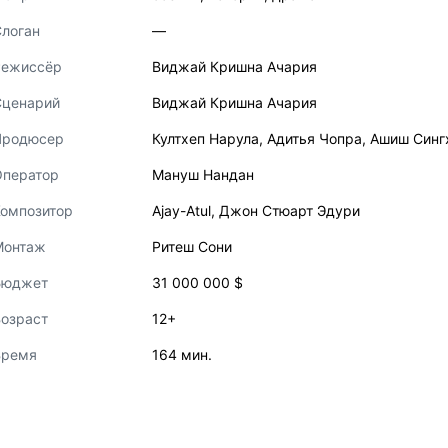
логан
—
Режиссёр
Виджай Кришна Ачария
Сценарий
Виджай Кришна Ачария
Продюсер
Култхеп Нарула
,
Адитья Чопра
,
Ашиш Синг
Оператор
Мануш Нандан
Композитор
Ajay-Atul
,
Джон Стюарт Эдури
Монтаж
Ритеш Сони
Бюджет
31 000 000 $
озраст
12+
Время
164 мин.