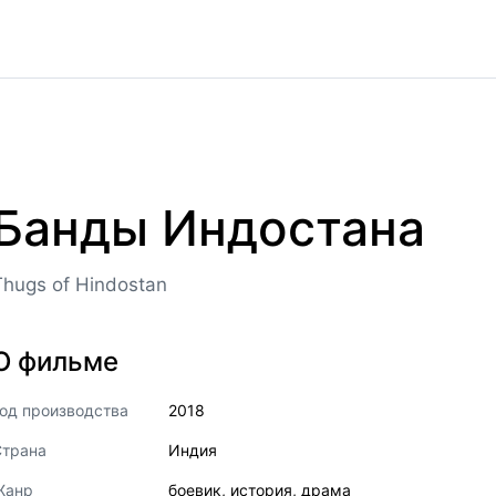
Банды Индостана
Thugs of Hindostan
О фильме
од производства
2018
Страна
Индия
Жанр
боевик
,
история
,
драма