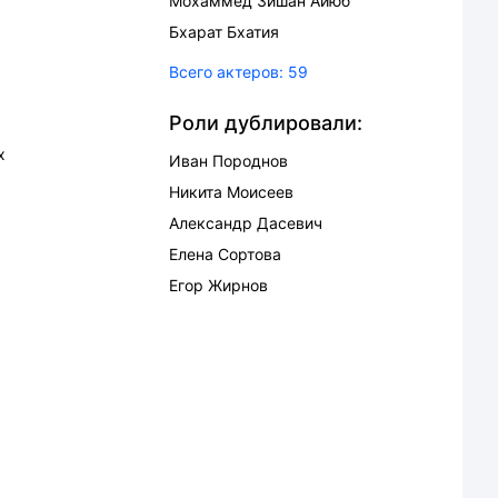
Мохаммед Зишан Айюб
Бхарат Бхатия
Всего актеров:
59
Роли дублировали:
х
Иван Породнов
Никита Моисеев
Александр Дасевич
Елена Сортова
Егор Жирнов