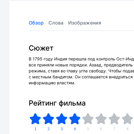
Обзор
Слова
Изображения
Сюжет
В 1795 году Индия перешла под контроль Ост-Инд
все приняли новые порядки. Азаад, предводитель
режима, ставя во главу угла свободу. Чтобы под
с местным бандитом. Он соглашается внедриться 
информацию властям.
Рейтинг фильма
1
2
3
4
5
6
7
8