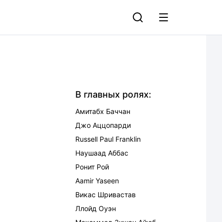
В главных ролях:
Амитабх Баччан
Джо Аццопарди
Russell Paul Franklin
Наушаад Аббас
Ронит Рой
Aamir Yaseen
Викас Шривастав
Ллойд Оуэн