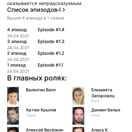
оказывается непредсказуемым.
Список эпизодов
4
Вышло
4
эпизода
в
1
сезоне
4
эпизод
Episode #1.4
24.04.2021
3
эпизод
Episode #1.3
24.04.2021
2
эпизод
Episode #1.2
24.04.2021
1
эпизод
Episode #1.1
24.04.2021
В главных ролях:
Валентин Валл
Елизавета
Запорожец
Катя
Артем Крылов
Даниил Белых
Серж
Гена
Алексей Весёлкин
Алиса К.