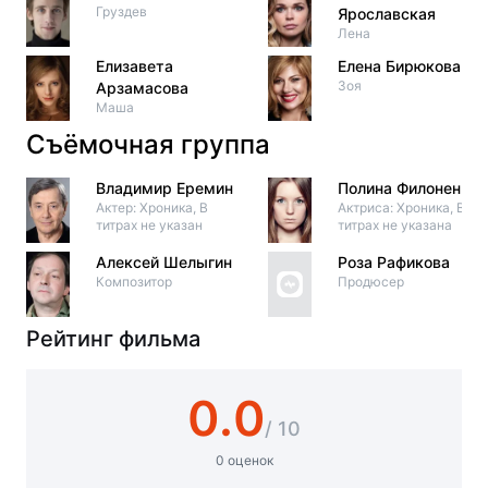
Груздев
Ярославская
Лена
Елизавета
Елена Бирюкова
Зоя
Арзамасова
Маша
Съёмочная группа
Владимир Еремин
Полина Филоненко
Актер: Хроника, В
Актриса: Хроника, В
титрах не указан
титрах не указана
Алексей Шелыгин
Роза Рафикова
Композитор
Продюсер
Рейтинг фильма
0.0
/ 10
0 оценок