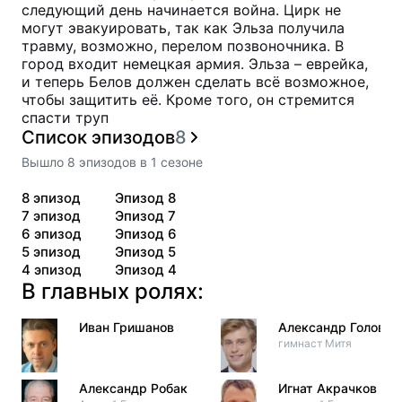
следующий день начинается война. Цирк не
могут эвакуировать, так как Эльза получила
травму, возможно, перелом позвоночника. В
город входит немецкая армия. Эльза – еврейка,
и теперь Белов должен сделать всё возможное,
чтобы защитить её. Кроме того, он стремится
спасти труп
Список эпизодов
8
Вышло
8
эпизодов
в
1
сезоне
8
эпизод
Эпизод 8
7
эпизод
Эпизод 7
6
эпизод
Эпизод 6
5
эпизод
Эпизод 5
4
эпизод
Эпизод 4
В главных ролях:
Иван Гришанов
Александр Головин
гимнаст Митя
Александр Робак
Игнат Акрачков