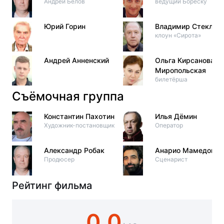
Андрей Белов
ведущий Бореску
Юрий Горин
Владимир Стеклов
клоун «Сирота»
Андрей Анненский
Ольга Кирсанова-
Миропольская
билетёрша
Съёмочная группа
Константин Пахотин
Илья Дёмин
Художник-постановщик
Оператор
Александр Робак
Анарио Мамедов
Продюсер
Сценарист
Рейтинг фильма
0.0