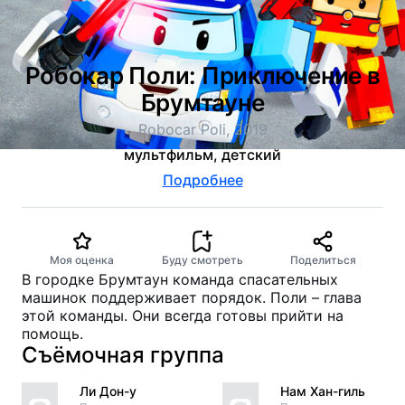
Робокар Поли: Приключение в
Брумтауне
Robocar Poli, 2019
мультфильм, детский
Подробнее
Моя оценка
Буду смотреть
Поделиться
В городке Брумтаун команда спасательных
машинок поддерживает порядок. Поли – глава
этой команды. Они всегда готовы прийти на
помощь.
Съёмочная группа
Ли Дон-у
Нам Хан-гиль