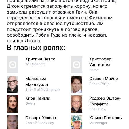
принца Филиппа, законного наследника. Принц
Джон стремится заполучить корону, но его
замыслы разрушит отважная Гвин. Она
переодевается юношей и вместе с Филиппом
отправляется в опасное путешествие. Им
предстоит проникнуть в логово врагов,
освободить Робин Гуда из плена и наказать
принца Джона.
В главных ролях:
Криспин Леттс
Кристофер
Will Scarlett
Уиттингэм
Baron
Малкольм
Стивен Мойер
Prince Philip
Макдауэлл
Sheriff of Nottingham
Кира Найтли
Роджер Эштон-
Gwyn
Гриффитс
Friar Tuck
Стюарт Уилсон
Юлиан Постелнику
Robin of Locksley
Messenger