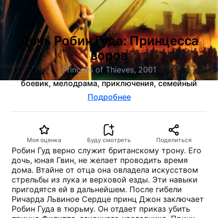
Дочь Робин Гуда: Принцесса
воров
Princess of Thieves, 2001
боевик, мелодрама, приключения, семейный
Подробнее
Моя оценка
Буду смотреть
Поделиться
Робин Гуд верно служит британскому трону. Его
дочь, юная Гвин, не желает проводить время
дома. Втайне от отца она овладела искусством
стрельбы из лука и верховой езды. Эти навыки
пригодятся ей в дальнейшем. После гибели
Ричарда Львиное Сердце принц Джон заключает
Робин Гуда в тюрьму. Он отдает приказ убить