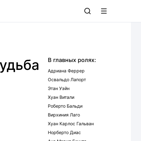
удьба
В главных ролях:
Адриана Феррер
Освальдо Лапорт
Этан Уэйн
Хуан Витали
Роберто Бальди
Вирхиния Лаго
Хуан Карлос Гальван
Норберто Диас