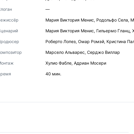
логан
—
Режиссёр
Мария Виктория Менис
,
Родольфо Села
,
М
Сценарий
Мария Виктория Менис
,
Гильермо Гланц
,
Продюсер
Роберто Лопез
,
Омар Ромэй
,
Кристина Па
Композитор
Марсело Альварес
,
Серджо Виллар
Монтаж
Хулио Фабле
,
Адриан Мосери
Время
40 мин.