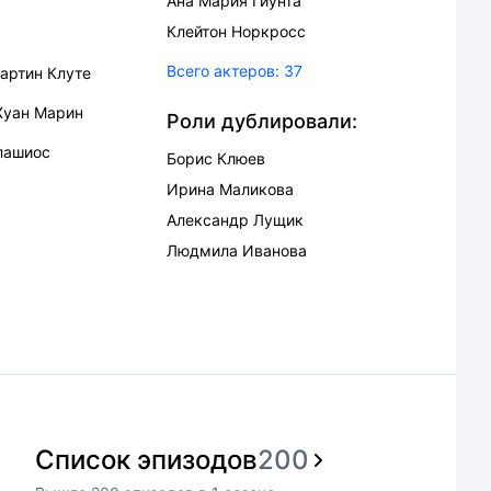
Ана Мария Гиунта
Клейтон Норкросс
Всего актеров:
37
артин Клуте
Хуан Марин
Роли дублировали:
лашиос
Борис Клюев
Ирина Маликова
Александр Лущик
Людмила Иванова
Список эпизодов
200