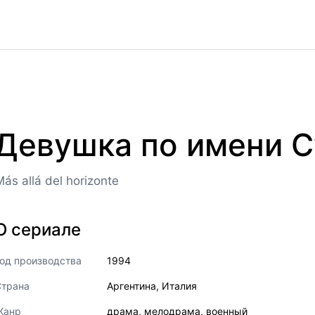
Девушка по имени С
Más allá del horizonte
О сериале
од производства
1994
Страна
Аргентина
,
Италия
Жанр
драма
,
мелодрама
,
военный