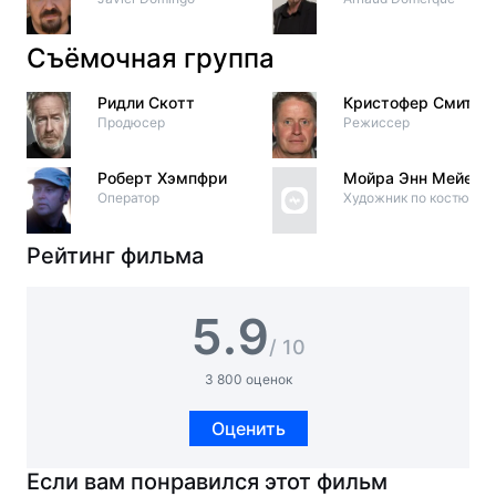
Съёмочная группа
Ридли Скотт
Кристофер Смит
Продюсер
Режиссер
Роберт Хэмпфри
Мойра Энн Мейер
Оператор
Художник по костюма
Рейтинг фильма
5.9
/ 10
3 800 оценок
Оценить
Если вам понравился этот фильм