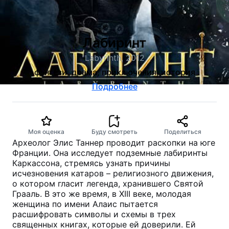
Лабиринт
Labyrinth, 2012
фэнтези, драма, приключения, история
Подробнее
Моя оценка
Буду смотреть
Поделиться
Археолог Элис Таннер проводит раскопки на юге
Франции. Она исследует подземные лабиринты
Каркассона, стремясь узнать причины
исчезновения катаров – религиозного движения,
о котором гласит легенда, хранившего Святой
Грааль. В это же время, в XIII веке, молодая
женщина по имени Алаис пытается
расшифровать символы и схемы в трех
священных книгах, которые ей доверили. Ей