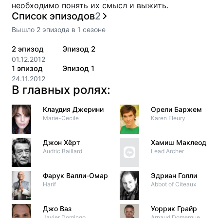
необходимо понять их смысл и выжить.
Список эпизодов
2
Вышло
2
эпизода
в
1
сезоне
2
эпизод
Эпизод 2
01.12.2012
1
эпизод
Эпизод 1
24.11.2012
В главных ролях:
Клаудия Джерини
Орели Баржем
Marie-Cecile
Karen Fleury
Джон Хёрт
Хамиш Маклеод
Audric Baillard
Lead Archer
Фарук Валли-Омар
Эдриан Голли
Harif
Abbot of Citeaux
Джо Ваз
Уоррик Грайр
Javier Domingo
Arnaud Domerque