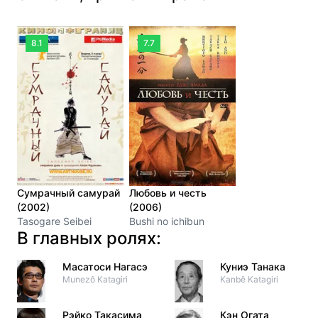
8.1
7.7
Сумрачный самурай
Любовь и честь
(2002)
(2006)
Tasogare Seibei
Bushi no ichibun
В главных ролях:
Масатоси Нагасэ
Куниэ Танака
Munezô Katagiri
Kanbê Katagiri
Рэйко Такасима
Кэн Огата