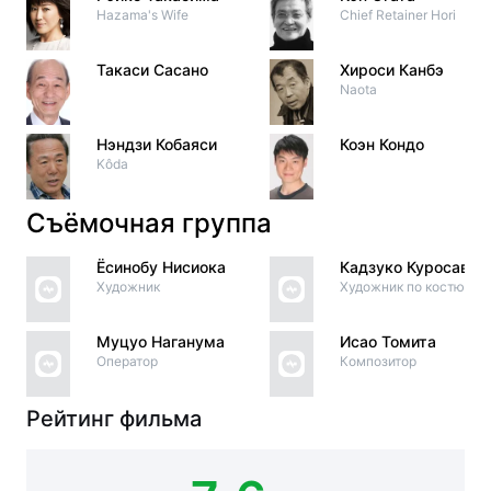
Hazama's Wife
Chief Retainer Hori
Такаси Сасано
Хироси Канбэ
Naota
Нэндзи Кобаяси
Коэн Кондо
Kôda
Съёмочная группа
Ёсинобу Нисиока
Кадзуко Куросава
Художник
Художник по костюма
Муцуо Наганума
Исао Томита
Оператор
Композитор
Рейтинг фильма