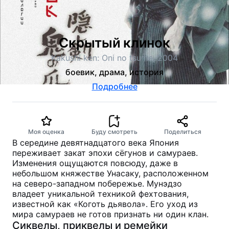
Скрытый клинок
Kakushi ken: Oni no tsume, 2004
боевик, драма, история
Подробнее
Моя оценка
Буду смотреть
Поделиться
В середине девятнадцатого века Япония
переживает закат эпохи сёгунов и самураев.
Изменения ощущаются повсюду, даже в
небольшом княжестве Унасаку, расположенном
на северо-западном побережье. Мунэдзо
владеет уникальной техникой фехтования,
известной как «Коготь дьявола». Его уход из
мира самураев не готов признать ни один клан.
Сиквелы, приквелы и ремейки