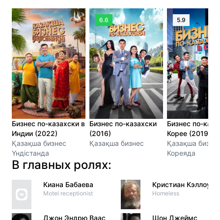
6.6
5.9
Бизнес по-казахски в
Бизнес по-казахски
Бизнес по-каза
Индии (2022)
(2016)
Корее (2019)
Қазақша бизнес
Қазақша бизнес
Қазақша бизне
Үндістанда
Кореяда
В главных ролях:
Киана Бабаева
Кристиан Кэллоуэй
Motel receptionist
Homeless
Джон Эндрю Ваас
Шон Джеймс