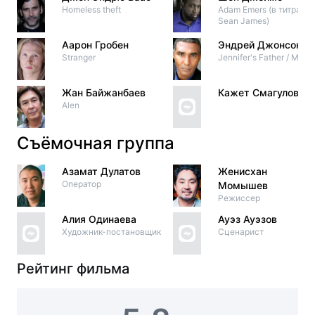
Homeless theft
Adam Emers (в титрах:
Sean James)
Аарон Гробен
Эндрей Джонсон
Stranger
Jennifer's Father / Mike
Жан Байжанбаев
Кажет Смагулов
Alen
Съёмочная группа
Азамат Дулатов
Женисхан
Оператор
Момышев
Режиссер
Алия Одинаева
Ауэз Ауэзов
Художник-постановщик
Сценарист
Рейтинг фильма