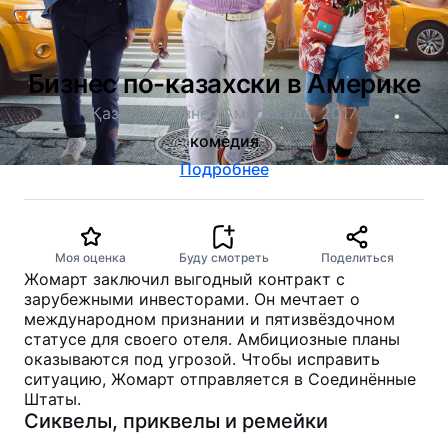
Бизнес по-казахски в Америке
Қазақша бизнес Америкада, 2017
комедия
Подробнее
Моя оценка
Буду смотреть
Поделиться
Жомарт заключил выгодный контракт с
зарубежными инвесторами. Он мечтает о
международном признании и пятизвёздочном
статусе для своего отеля. Амбициозные планы
оказываются под угрозой. Чтобы исправить
ситуацию, Жомарт отправляется в Соединённые
Штаты.
Сиквелы, приквелы и ремейки