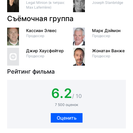
Legal Minion (в титрах:
Joseph Stanbridge
Max Laferrière)
Съёмочная группа
Кассиан Элвес
Марк Дэймон
Продюсер
Продюсер
Джир Хаусфейтер
Жонатан Ванже
Продюсер
Продюсер
Рейтинг фильма
6.2
/ 10
7 500 оценок
Оценить