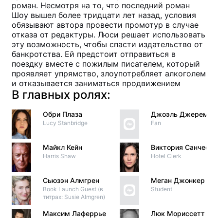
роман. Несмотря на то, что последний роман
Шоу вышел более тридцати лет назад, условия
обязывают автора провести промотур в случае
отказа от редактуры. Люси решает использовать
эту возможность, чтобы спасти издательство от
банкротства. Ей предстоит отправиться в
поездку вместе с пожилым писателем, который
проявляет упрямство, злоупотребляет алкоголем
и отказывается заниматься продвижением
В главных ролях:
Обри Плаза
Джоэль Джереми
Lucy Stanbridge
Fan
Майкл Кейн
Виктория Санчес
Harris Shaw
Hotel Clerk
Сьюзэн Алмгрен
Меган Джонкер
Book Launch Guest (в
Student
титрах: Susie Almgren)
Максим Лаферрье
Люк Мориссетт