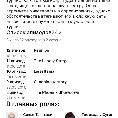
турнирах. Аято Амагири, студент одной из таких
школ, ищет свою пропавшую сестру. Он не
стремится участвовать в соревнованиях, однако
обстоятельства втягивают его в сложную сеть
интриг, и он вынужден принять участие в
турнире.
Список эпизодов
24
Вышло
12
эпизодов
в
2
сезоне
12
эпизод
Reunion
18.06.2016
11
эпизод
The Lonely Strega
11.06.2016
10
эпизод
Lieseltania
04.06.2016
9
эпизод
Clinching Victory
28.05.2016
8
эпизод
The Phoenix Showdown
21.05.2016
В главных ролях:
Синъя Такахаси
Томокадзу Сугита