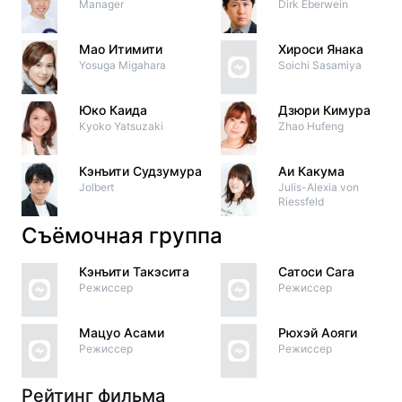
Manager
Dirk Eberwein
Мао Итимити
Хироси Янака
Yosuga Migahara
Soichi Sasamiya
Юко Каида
Дзюри Кимура
Kyoko Yatsuzaki
Zhao Hufeng
Кэнъити Судзумура
Аи Какума
Jolbert
Julis-Alexia von
Riessfeld
Съёмочная группа
Кэнъити Такэсита
Сатоси Сага
Режиссер
Режиссер
Мацуо Асами
Рюхэй Аояги
Режиссер
Режиссер
Рейтинг фильма