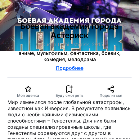
Боевая академия города
Астериск
Gakusen toshi asterisk, 2015
аниме, мультфильм, фантастика, боевик,
комедия, мелодрама
Подробнее
Моя оценка
Буду смотреть
Поделиться
Мир изменился после глобальной катастрофы,
известной как Инверсия. В результате появились
люди с необычайными физическими
способностями – Генестеллы. Для них были
созданы специализированные школы, где
Генестеллы соревнуются друг с другом в