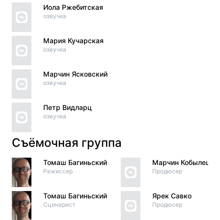
Иола Ржебитская
озвучка
Мария Кучарская
озвучка
Марчин Ясковский
озвучка
Петр Видларц
озвучка
Съёмочная группа
Томаш Багиньский
Марчин Кобылецки
Режиссер
Продюсер
Томаш Багиньский
Ярек Савко
Сценарист
Продюсер