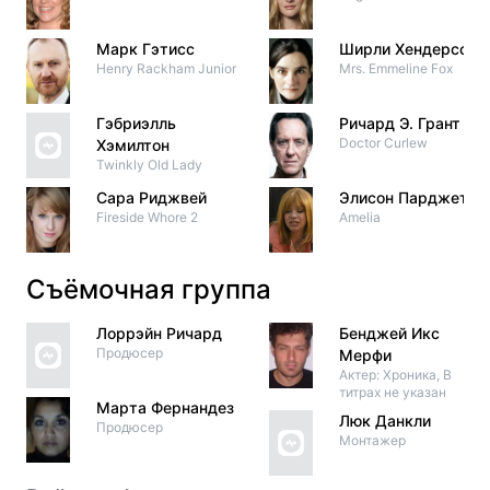
Марк Гэтисс
Ширли Хендерсон
Henry Rackham Junior
Mrs. Emmeline Fox
Гэбриэлль
Ричард Э. Грант
Doctor Curlew
Хэмилтон
Twinkly Old Lady
Сара Риджвей
Элисон Парджетер
Fireside Whore 2
Amelia
Съёмочная группа
Лоррэйн Ричард
Бенджей Икс
Продюсер
Мерфи
Актер: Хроника, В
титрах не указан
Марта Фернандез
Люк Данкли
Продюсер
Монтажер