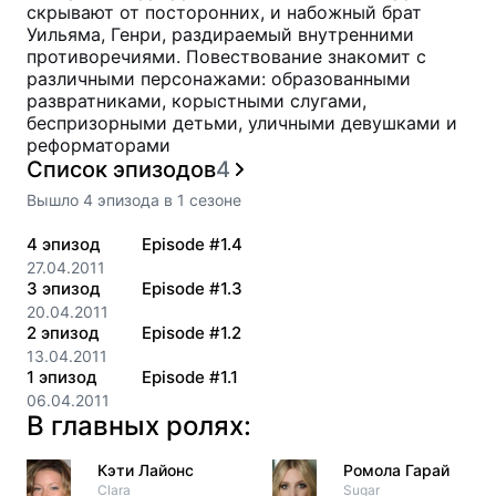
скрывают от посторонних, и набожный брат
Уильяма, Генри, раздираемый внутренними
противоречиями. Повествование знакомит с
различными персонажами: образованными
развратниками, корыстными слугами,
беспризорными детьми, уличными девушками и
реформаторами
Список эпизодов
4
Вышло
4
эпизода
в
1
сезоне
4
эпизод
Episode #1.4
27.04.2011
3
эпизод
Episode #1.3
20.04.2011
2
эпизод
Episode #1.2
13.04.2011
1
эпизод
Episode #1.1
06.04.2011
В главных ролях:
Кэти Лайонс
Ромола Гарай
Clara
Sugar