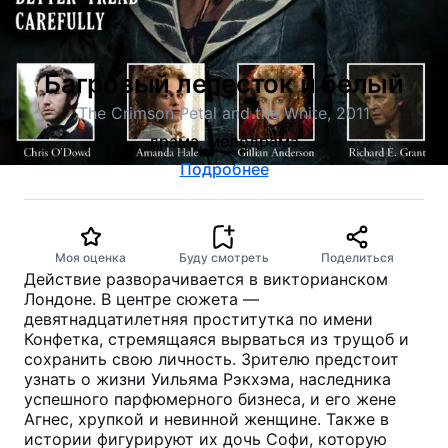
Багровый лепесток и белый
The Crimson Petal and the White, 2011
драма, мелодрама
Подробнее
Моя оценка
Буду смотреть
Поделиться
Действие разворачивается в викторианском
Лондоне. В центре сюжета —
девятнадцатилетняя проститутка по имени
Конфетка, стремящаяся вырваться из трущоб и
сохранить свою личность. Зрителю предстоит
узнать о жизни Уильяма Рэкхэма, наследника
успешного парфюмерного бизнеса, и его жене
Агнес, хрупкой и невинной женщине. Также в
истории фигурируют их дочь Софи, которую