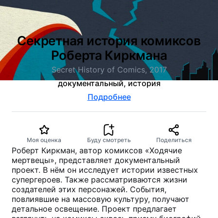
Секретная история комиксов
Роберта Киркмана
Secret History of Comics, 2017
документальный, история
Подробнее
Моя оценка
Буду смотреть
Поделиться
Роберт Киркман, автор комиксов «Ходячие
мертвецы», представляет документальный
проект. В нём он исследует истории известных
супергероев. Также рассматриваются жизни
создателей этих персонажей. События,
повлиявшие на массовую культуру, получают
детальное освещение. Проект предлагает