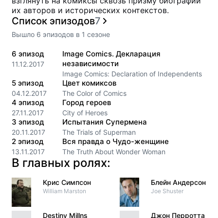
взглянуть на комиксы сквозь призму биографий
их авторов и исторических контекстов.
Список эпизодов
7
Вышло
6
эпизодов
в
1
сезоне
6
эпизод
Image Comics. Декларация
независимости
11.12.2017
Image Comics: Declaration of Independents
5
эпизод
Цвет комиксов
04.12.2017
The Color of Comics
4
эпизод
Город героев
27.11.2017
City of Heroes
3
эпизод
Испытания Супермена
20.11.2017
The Trials of Superman
2
эпизод
Вся правда о Чудо-женщине
13.11.2017
The Truth About Wonder Woman
В главных ролях:
Крис Симпсон
Блейн Андерсон
William Marston
Joe Shuster
Destiny Millns
Джон Перротта