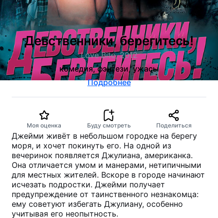
Девственники, берегитесь!
Love Bite, 2012
комедия, фэнтези, ужасы
Подробнее
Моя оценка
Буду смотреть
Поделиться
Джейми живёт в небольшом городке на берегу
моря, и хочет покинуть его. На одной из
вечеринок появляется Джулиана, американка.
Она отличается умом и манерами, нетипичными
для местных жителей. Вскоре в городе начинают
исчезать подростки. Джейми получает
предупреждение от таинственного незнакомца:
ему советуют избегать Джулиану, особенно
учитывая его неопытность.