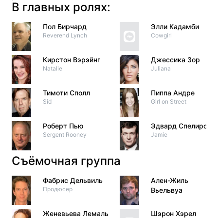
В главных ролях:
Пол Бирчард
Элли Кадамби
Reverend Lynch
Cowgirl
Кирстон Вэрэйнг
Джессика Зор
Natalie
Juliana
Тимоти Сполл
Пиппа Андре
Sid
Girl on Street
Роберт Пью
Эдвард Спелирс
Sergent Rooney
Jamie
Съёмочная группа
Фабрис Дельвиль
Ален-Жиль
Продюсер
Вьельвуа
Женевьева Лемаль
Шэрон Хэрел