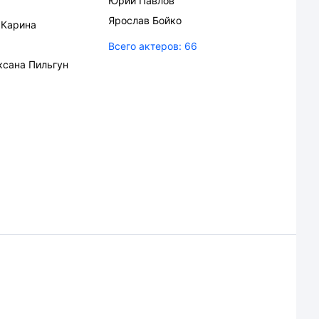
Юрий Павлов
Ярослав Бойко
,
Карина
Всего актеров:
66
ксана Пильгун