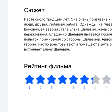
Сюжет
Насте около тридцати лет. Она очень привязана к
люди, друзья, любимая работа. Однажды, на глаза
Виновницей аварии стала Елена Шалевич, жена 
переживания. Владимир Шалевич пытается помочь 
попыток примирения со стороны Шалевича. Адвок
героин. Настю арестовывают и помещают в Буты
встречает Елену Шалевич.
Рейтинг фильма
1
2
3
4
5
6
7
8