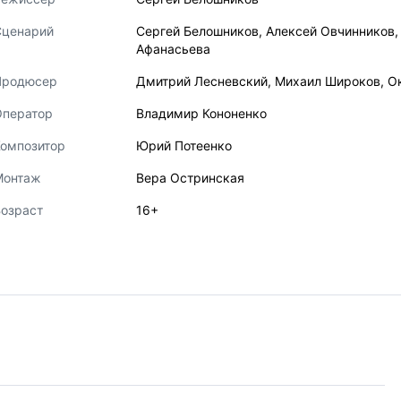
Сценарий
Сергей Белошников
,
Алексей Овчинников
Афанасьева
Продюсер
Дмитрий Лесневский
,
Михаил Широков
,
О
Оператор
Владимир Кононенко
Композитор
Юрий Потеенко
Монтаж
Вера Остринская
озраст
16+