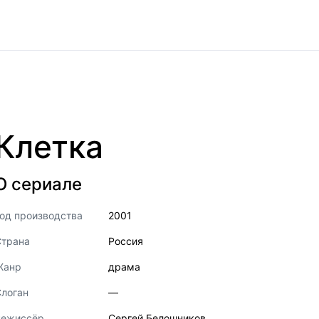
Клетка
О сериале
од производства
2001
Страна
Россия
Жанр
драма
логан
—
Режиссёр
Сергей Белошников