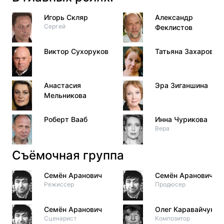
Игорь Скляр
Александр
Сергей
Феклистов
Виктор Сухоруков
Татьяна Захарова
Анастасия
Эра Зиганшина
Мельникова
Роберт Вааб
Инна Чурикова
Вера
Съёмочная группа
Семён Аранович
Семён Аранович
Режиссер
Продюсер
Семён Аранович
Олег Каравайчук
Сценарист
Композитор