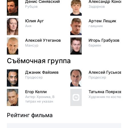
Денис Синявский
Александр Кононец
Рубцов
Задорнов
Юлия Ауг
Артем Лещик
Аня
гаишник
Алексей Утеганов
Игорь Грабузов
Мансур
бармен
Съёмочная группа
Джаник Файзиев
Алексей Гуськов
Продюсер
Продюсер
Егор Келли
Татьяна Пояркова
Актер: Хроника, В
Художник по костюма
титрах не указан
Рейтинг фильма