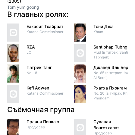
(2005)
Tom yum goong
В главных ролях:
Еакасит Тхайраат
Тони Джа
Katana Commissioner
Kham
RZA
Santiphap Tubnguen
LC
Mud (в титрах: Santipap
Tabngen)
Патрик Танг
Джавед Эль Берни
No. 18
No. 85 (в титрах: Jawed
Al Berni)
Kefi Adwen
Рхатха Пхонгам
Katana Commissioner
No. 20 (в титрах: Rhatha
Phongam)
Съёмочная группа
Прачья Пинкаю
Суканая
Продюсер
Вонгстхапат
Продюсер