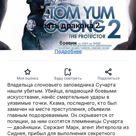
Честь дракона 2
Tom yum goong 2, 2013
боевик
Подробнее
Моя оценка
Буду смотреть
Поделиться
Владельца слоновьего заповедника Сучарта
нашли убитым. Убийца, владеющий боевыми
искусствами, нанёс смертельные удары в
уязвимые точки. Кхама, последнего, кто был
замечен на месте преступления, объявили
главным подозреваемым. Он скрывается от
полиции, за ним охотятся племянницы Сучарта
— двойняшки. Сержант Марк, агент Интерпола из
Сиднея, прибыл для выполнения секретного