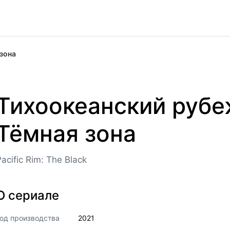
 зона
Тихоокеанский рубе
Тёмная зона
Pacific Rim: The Black
О сериале
од производства
2021