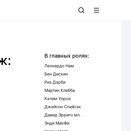
ж:
В главных ролях:
Леонардо Нам
Бен Дискин
Риз Дэрби
Мартин Клебба
Кэлам Уорси
Джейсон Спайсэк
Давид Эрриго мл.
Энди МакФи