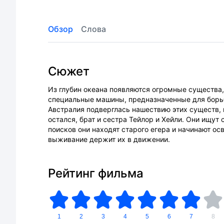
Обзор
Слова
Сюжет
Из глубин океана появляются огромные существа,
специальные машины, предназначенные для борь
Австралия подверглась нашествию этих существ, 
остался, брат и сестра Тейлор и Хейли. Они ищут
поисков они находят старого егера и начинают ос
выживание держит их в движении.
Рейтинг фильма
1
2
3
4
5
6
7
8