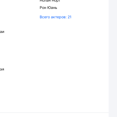
Нолан Норт
Рон Юань
Всего актеров:
21
аи
эя