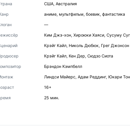
Страна
США
,
Австралия
Жанр
аниме
,
мультфильм
,
боевик
,
фантастика
логан
—
Режиссёр
Ким Джэ-хон
,
Хироюки Хаяси
,
Сусуму Суг
Сценарий
Крэйг Кайл
,
Николь Дюбюк
,
Грег Джонсон
Продюсер
Крэйг Кайл
,
Кен Дер
,
Сюдзо Сиота
Композитор
Брэндон Кэмпбелл
Монтаж
Линдси Майерс
,
Адам Реддинг
,
Юкари Тон
озраст
16+
Время
25 мин.