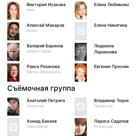
Виктория Исакова
Елена Любимова
Vera
Алексей Макаров
Елена Никитина
Andrei
Валерий Баринов
Людмила
Andrei's father
Ларионова
Раиса Рязанова
Евгения Пресников
Mariya Grigoryevna
Съёмочная группа
Анатолий Петрига
Владимир Тюрин
Оператор
Продюсер
Ахмад Бакаев
Лариса Садилова
Композитор
Режиссер