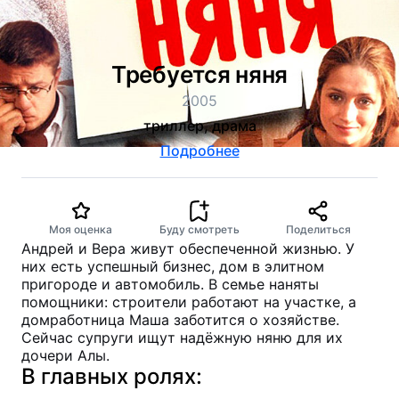
Требуется няня
2005
триллер, драма
Подробнее
Моя оценка
Буду смотреть
Поделиться
Андрей и Вера живут обеспеченной жизнью. У
них есть успешный бизнес, дом в элитном
пригороде и автомобиль. В семье наняты
помощники: строители работают на участке, а
домработница Маша заботится о хозяйстве.
Сейчас супруги ищут надёжную няню для их
дочери Алы.
В главных ролях: