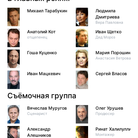
Михаил Тарабукин
Людмила
Дмитриева
Вера Павловна
Анатолий Кот
Иван Щетко
отщепенец
Дед Мороз
Гоша Куценко
Мария Порошина
Анастасия Ветрова
Иван Мацкевич
Сергей Власов
Съёмочная группа
Вячеслав Муругов
Олег Урушев
Сценарист
Продюсер
Александр
Ринат Халилуллин
Монтажер
Алешников