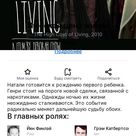
Высокая цена жизни
The High Cost of Living, 2010
драма
Подробнее
Моя оценка
Буду смотреть
Поделиться
Натали готовится к рождению первого ребенка.
Генри стоит на пороге новой сделки, связанной с
наркотиками. Однажды ночью их жизни
неожиданно сталкиваются. Это событие
радикально меняет дальнейшую судьбу обоих.
В главных ролях:
Йен Финлэй
Грэм Катбертсон
Paul
Ian