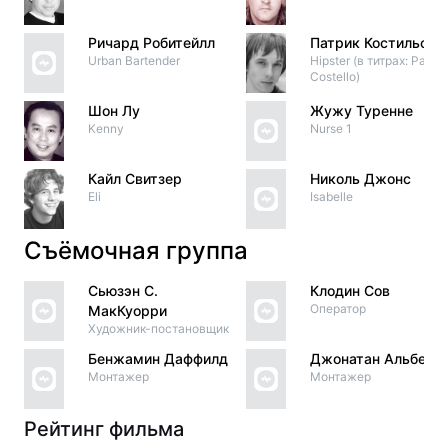
Ричард Робитейлл
Патрик Костильо
Urban Bartender
Hipster (в титрах: Patric
Costello)
Шон Лу
Жужу Туренне
Kenny
Nurse 1
Кайл Свитзер
Николь Джонс
Eli
Isabelle
Съёмочная группа
Сьюзэн С.
Клодин Сов
Оператор
МакКуорри
Художник-постановщик
Бенжамин Даффилд
Джонатан Альберт
Монтажер
Монтажер
Рейтинг фильма