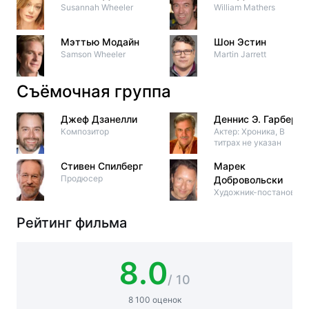
Susannah Wheeler
William Mathers
Мэттью Модайн
Шон Эстин
Samson Wheeler
Martin Jarrett
Съёмочная группа
Джеф Дзанелли
Деннис Э. Гарбер
Композитор
Актер: Хроника, В
титрах не указан
Стивен Спилберг
Марек
Продюсер
Добровольски
Художник-постановщи
Рейтинг фильма
8.0
/ 10
8 100 оценок