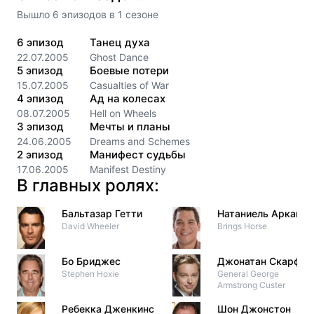
Вышло
6
эпизодов
в
1
сезоне
6
эпизод
Танец духа
22.07.2005
Ghost Dance
5
эпизод
Боевые потери
15.07.2005
Casualties of War
4
эпизод
Ад на колесах
08.07.2005
Hell on Wheels
3
эпизод
Мечты и планы
24.06.2005
Dreams and Schemes
2
эпизод
Манифест судьбы
17.06.2005
Manifest Destiny
В главных ролях:
Бальтазар Гетти
Натаниель Арканд
David Wheeler
Brings Horse
Бо Бриджес
Джонатан Скарф
Stephen Hoxie
General George
Armstrong Custer
Ребекка Дженкинс
Шон Джонстон