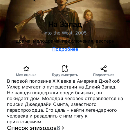
На Запад
Into the West, 2005
драма, мелодрама, приключения, вестерн
Подробнее
Моя оценка
Буду смотреть
Поделиться
В первой половине XIX века в Америке Джейкоб
Уилер мечтает о путешествии на Дикий Запад.
Не находя поддержки среди близких, он
покидает дом. Молодой человек отправляется на
поиски Джедедайи Смита, известного
первопроходца. Его цель – найти легендарного
человека и разделить с ним тягу к
приключениям.
Список эпизодов
6