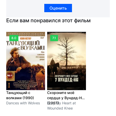
Оценить
Если вам понравился этот фильм
8.0
7.1
Танцующий с
Схороните моё
волками (1990)
сердце у Вундед-Ни
Dances with Wolves
(2007)
Bury My Heart at
Wounded Knee