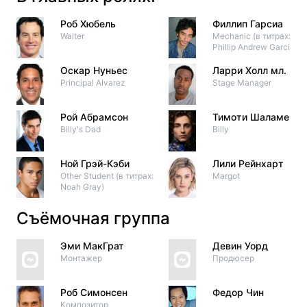
Роб Хюбель
Филлип Гарсиа
Walter
Mechanic (в титрах:
Phillip Andrew Garcia)
Оскар Нуньес
Ларри Холл мл.
Principal Alvarez
Stage Manager
Рой Абрамсон
Тимоти Шаламе
Billy's Dad
Billy
Ной Грэй-Кэби
Лили Рейнхарт
Other Student (в титрах:
Margot
Noah Gray)
Съёмочная группа
Эми МакГрат
Девин Уорд
Монтажер
Продюсер
Роб Симонсен
Федор Чин
Композитор