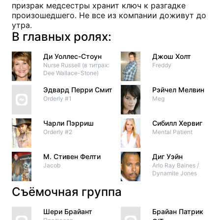
призрак медсестры хранит ключ к разгадке
произошедшего. Не все из компании доживут до
утра.
В главных ролях:
Ди Уоллес-Стоун
Джош Холт
Nurse Russell (в титрах:
Freddy
Dee Wallace-Stone)
Эдвард Перри Смит
Рэйчел Мелвин
Orderly #1
Meg
Чарли Пэрриш
Сибилл Хервиг
Orderly #2
Mental Patient
М. Стивен Фелти
Диг Уэйн
Jacob
Arlo Ray Baines /
Dynamite Jones
Съёмочная группа
Шери Брайант
Брайан Патрик