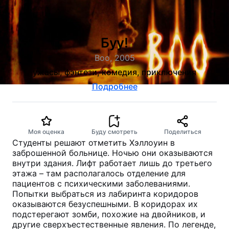
Буу!
Boo, 2005
ужасы, фэнтези, комедия, приключения
Подробнее
Моя оценка
Буду смотреть
Поделиться
Студенты решают отметить Хэллоуин в
заброшенной больнице. Ночью они оказываются
внутри здания. Лифт работает лишь до третьего
этажа – там располагалось отделение для
пациентов с психическими заболеваниями.
Попытки выбраться из лабиринта коридоров
оказываются безуспешными. В коридорах их
подстерегают зомби, похожие на двойников, и
другие сверхъестественные явления. По легенде,