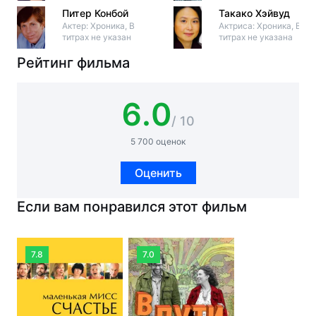
Питер Конбой
Такако Хэйвуд
Актер: Хроника, В
Актриса: Хроника, В
титрах не указан
титрах не указана
Рейтинг фильма
6.0
/ 10
5 700 оценок
Оценить
Если вам понравился этот фильм
7.8
7.0