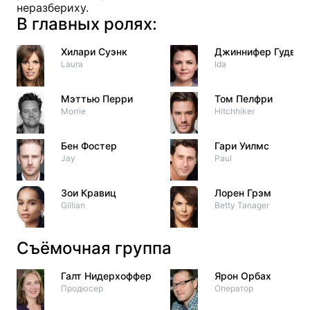
неразбериху.
В главных ролях:
Хилари Суэнк
Джиннифер Гудвин
Laura
Ida
Мэттью Перри
Том Пелфри
Morrie
Hitchhiker
Бен Фостер
Гари Уилмс
Jay
Paul
Зои Кравиц
Лорен Грэм
Gillian
Betty Tanager
Съёмочная группа
Галт Нидерхоффер
Ярон Орбах
Продюсер
Оператор