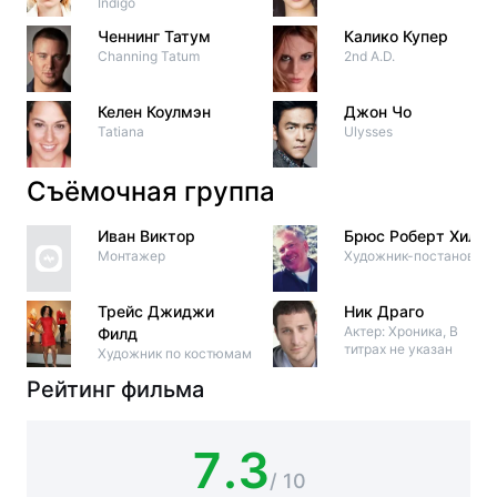
Indigo
Ченнинг Татум
Калико Купер
Channing Tatum
2nd A.D.
Келен Коулмэн
Джон Чо
Tatiana
Ulysses
Съёмочная группа
Иван Виктор
Брюс Роберт Хилл
Монтажер
Художник-постановщи
Трейс Джиджи
Ник Драго
Актер: Хроника, В
Филд
титрах не указан
Художник по костюмам
Рейтинг фильма
7.3
/ 10