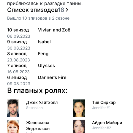
приближаясь к разгадке тайны.
Список эпизодов
18
Вышло
10
эпизодов
в
2
сезоне
10
эпизод
Vivian and Zoë
06.09.2023
9
эпизод
Isabel
30.08.2023
8
эпизод
Feng
23.08.2023
7
эпизод
Ulysses
16.08.2023
6
эпизод
Danner's Fire
09.08.2023
В главных ролях:
Джек Уайтхолл
Тия Сиркар
Sebastian
Jennifer #1
Женевьева
Айден Майэри
Jennifer #2
Энджелсон