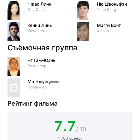
Чжао Лиин
Ню Цзюньфэн
Chu Qiao
Yuan Song
Кенни Линь
Мэгги Вонг
Yuwen Yue
Xiao Yu
Съёмочная группа
Нг Гам-Юэнь
Режиссер
Ма Чжунцзинь
Продюсер
Рейтинг фильма
7.7
/ 10
1 700 оценок