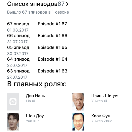
Список эпизодов
67
Вышло
67
эпизодов
в
1
сезоне
67
эпизод
Episode #1.67
01.08.2017
66
эпизод
Episode #1.66
31.07.2017
65
эпизод
Episode #1.65
30.07.2017
64
эпизод
Episode #1.64
27.07.2017
63
эпизод
Episode #1.63
27.07.2017
В главных ролях:
Дин Нань
Цзинь Шицзя
Lin Xi
Yuwen Xi
Шон Доу
Квок Фун
Yan Xun
Yuwen Zhuo