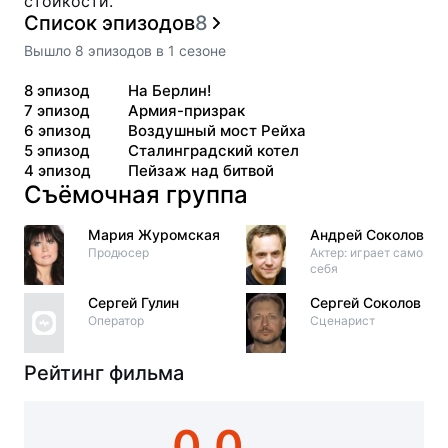
стойкости.
Список эпизодов
8
Вышло
8
эпизодов
в
1
сезоне
8
эпизод
На Берлин!
7
эпизод
Армия-призрак
6
эпизод
Воздушный мост Рейха
5
эпизод
Сталинградский котел
4
эпизод
Пейзаж над битвой
Съёмочная группа
Мария Журомская
Андрей Соколов
Продюсер
Актер: играет самого
себя
Сергей Гулин
Сергей Соколов
Оператор
Сценарист
Рейтинг фильма
0.0