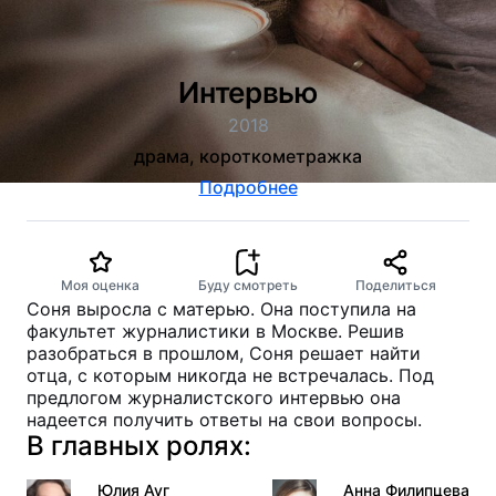
Интервью
2018
драма, короткометражка
Подробнее
Моя оценка
Буду смотреть
Поделиться
Соня выросла с матерью. Она поступила на
факультет журналистики в Москве. Решив
разобраться в прошлом, Соня решает найти
отца, с которым никогда не встречалась. Под
предлогом журналистского интервью она
надеется получить ответы на свои вопросы.
В главных ролях:
Юлия Ауг
Анна Филипцева