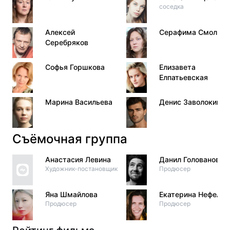
соседка
Алексей
Серафима Смолина
Серебряков
Софья Горшкова
Елизавета
Елпатьевская
Марина Васильева
Денис Заволокин
Съёмочная группа
Анастасия Левина
Данил Голованов
Художник-постановщик
Продюсер
Яна Шмайлова
Екатерина Нефельд
Продюсер
Продюсер