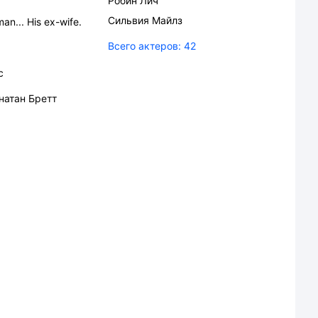
Робин Лич
Сильвия Майлз
an... His ex-wife.
Всего актеров:
42
с
атан Бретт