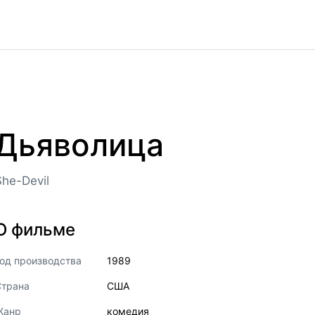
Дьяволица
She-Devil
О фильме
од производства
1989
Страна
США
Жанр
комедия