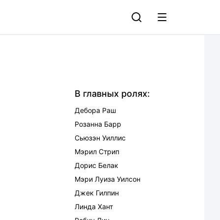
В главных ролях:
Дебора Раш
Розанна Барр
Сьюзэн Уиллис
Мэрил Стрип
Дорис Белак
Мэри Луиза Уилсон
Джек Гилпин
Линда Хант