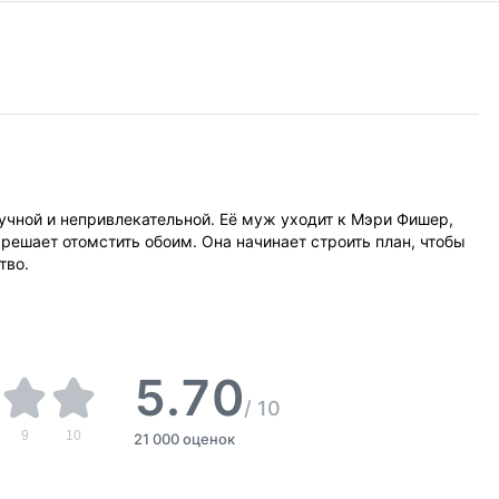
кучной и непривлекательной. Её муж уходит к Мэри Фишер,
решает отомстить обоим. Она начинает строить план, чтобы
тво.
5.70
/
10
9
10
21 000 оценок