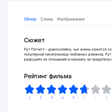
Обзор
Слова
Изображения
Сюжет
Рут Пэтчетт – домохозяйка, чья жизнь кажется с
популярной писательнице любовных романов. Рут 
разрушить их отношения и наказать за предательс
Рейтинг фильма
1
2
3
4
5
6
7
8