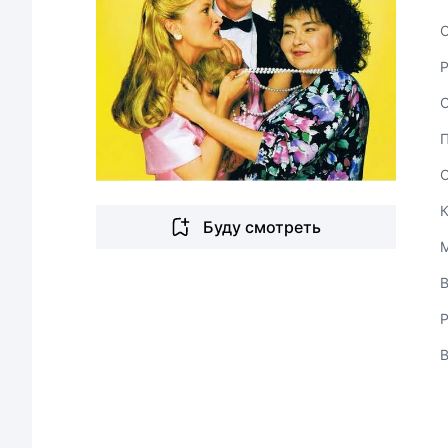
С
Буду смотреть
В
Р