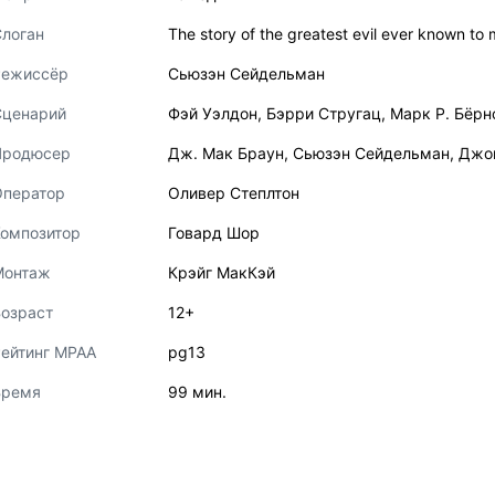
логан
The story of the greatest evil ever known to m
Режиссёр
Сьюзэн Сейдельман
Сценарий
Фэй Уэлдон
,
Бэрри Стругац
,
Марк Р. Бёрн
Продюсер
Дж. Мак Браун
,
Сьюзэн Сейдельман
,
Джон
Оператор
Оливер Степлтон
Композитор
Говард Шор
Монтаж
Крэйг МакКэй
озраст
12+
ейтинг MPAA
pg13
Время
99 мин.