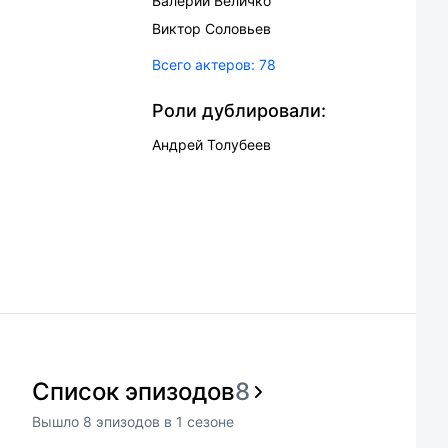
Валерий Величко
Виктор Соловьев
Всего актеров:
78
Роли дублировали:
Андрей Толубеев
Список эпизодов
8
Вышло
8
эпизодов
в
1
сезоне