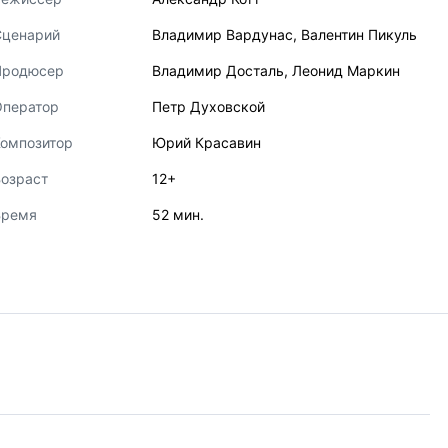
Сценарий
Владимир Вардунас
,
Валентин Пикуль
Продюсер
Владимир Досталь
,
Леонид Маркин
Оператор
Петр Духовской
Композитор
Юрий Красавин
озраст
12+
Время
52 мин.