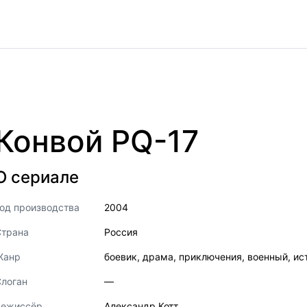
Конвой PQ-17
О сериале
од производства
2004
Страна
Россия
Жанр
боевик
,
драма
,
приключения
,
военный
,
ис
логан
—
Режиссёр
Александр Котт