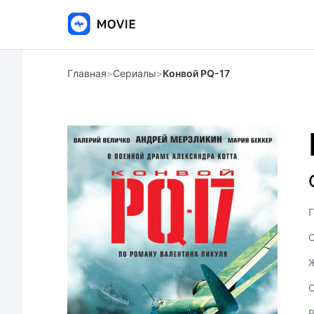
Главная
>
Сериалы
>
Конвой PQ-17
Г
С