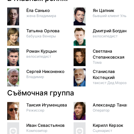
Ёла Санько
Ян Цапник
жена Владимира
бывший клиент Ульяны
Татьяна Орлова
Дмитрий Богдан
бабушка Венеры
велосипедист
Роман Курцын
Светлана
велосипедист
Степанковская
Тома
Сергей Никоненко
Станислав
Владимир
Костецкий
таксист Дед Мороз
Съёмочная группа
Таисия Игуменцева
Александр Тананов
Режиссер
Оператор
Иван Севастьянов
Кирилл Керзок
Композитор
Сценарист