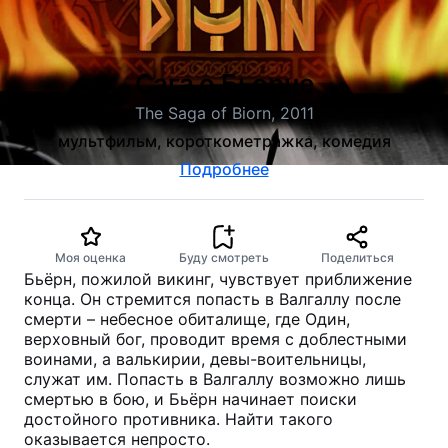
Сага о Бьорне
The Saga of Biorn, 2011
мультфильм, короткометражка, комедия
Подробнее
Моя оценка
Буду смотреть
Поделиться
Бьёрн, пожилой викинг, чувствует приближение
конца. Он стремится попасть в Валгаллу после
смерти – небесное обиталище, где Один,
верховный бог, проводит время с доблестными
воинами, а валькирии, девы-воительницы,
служат им. Попасть в Валгаллу возможно лишь
смертью в бою, и Бьёрн начинает поиски
достойного противника. Найти такого
оказывается непросто.