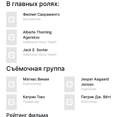
В главных ролях:
Филлип Сакраменто
рассказчик
Alberte Thorning
Agerskov
Additional Voice Talent
Jack E. Sovtar
Additional Voice Talent
Съёмочная группа
Матиас Винам
Jesper Aagaard
Композитор
Jensen
Художник
Катрин Токс
Патрик Дж. Вётбер
Продюсер
Монтажер
Рейтинг фильма