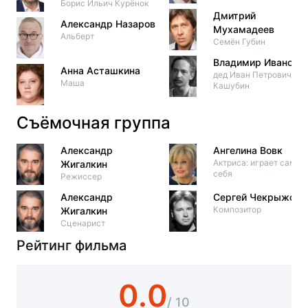
Борис Ильич Курёнок
Дмитрий
Александр Назаров
Мухамадеев
Альберт
Семён Губин
Владимир Иванов
Анна Асташкина
дед Иван Петрович
Маша
Кашубин
Съёмочная группа
Александр
Ангелина Вовк
Актриса: играет саму
Жигалкин
себя
Режиссер
Александр
Сергей Чекрыжов
Композитор
Жигалкин
Сценарист
Рейтинг фильма
0.0
/ 10