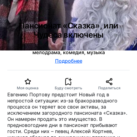
Пансионат «Сказка», или
Чудеса включены
2015
мелодрама, комедия, музыка
Подробнее
Моя оценка
Буду смотреть
Поделиться
Евгению Портову предстоит Новый год в
непростой ситуации: из-за бракоразводного
процесса он теряет все свои активы, за
исключением загородного пансионата «Сказка».
Он намерен продать это имущество. В
предновогодние дни в пансионат прибывают
гости. Среди них – певец Алексей Кортнев,