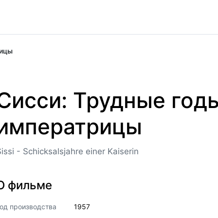
рицы
Сисси: Трудные год
императрицы
issi - Schicksalsjahre einer Kaiserin
О фильме
од производства
1957