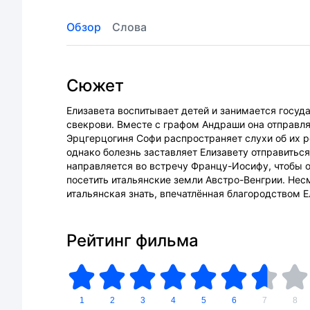
Обзор
Слова
Сюжет
Елизавета воспитывает детей и занимается госуд
свекрови. Вместе с графом Андраши она отправля
Эрцгерцогиня Софи распространяет слухи об их 
однако болезнь заставляет Елизавету отправитьс
направляется во встречу Францу-Иосифу, чтобы 
посетить итальянские земли Австро-Венгрии. Нес
итальянская знать, впечатлённая благородством Е
Рейтинг фильма
1
2
3
4
5
6
7
8