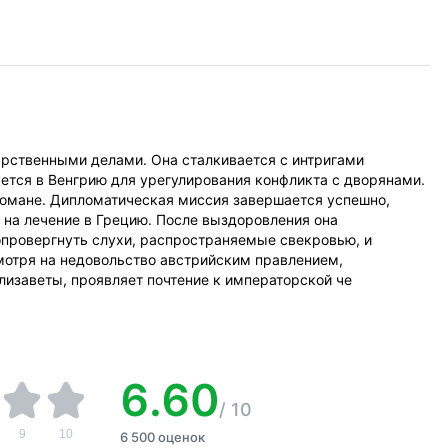
арственными делами. Она сталкивается с интригами
ется в Венгрию для урегулирования конфликта с дворянами.
романе. Дипломатическая миссия завершается успешно,
я на лечение в Грецию. После выздоровления она
опровергнуть слухи, распространяемые свекровью, и
мотря на недовольство австрийским правлением,
лизаветы, проявляет почтение к императорской че
6.60
/
10
9
10
6 500 оценок