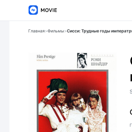
Главная
>
Фильмы
>
Сисси: Трудные годы императ
S
Г