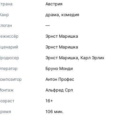
Страна
Австрия
Жанр
драма
,
комедия
логан
—
Режиссёр
Эрнст Маришка
Сценарий
Эрнст Маришка
Продюсер
Эрнст Маришка
,
Карл Эрлих
Оператор
Бруно Монди
Композитор
Антон Профес
Монтаж
Альфред Срп
озраст
16+
Время
106 мин.