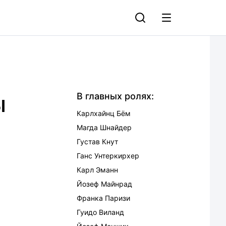
ы
В главных ролях:
Карлхайнц Бём
Магда Шнайдер
Густав Кнут
Ганс Унтеркирхер
Карл Эманн
Йозеф Майнрад
Франка Паризи
Гуидо Виланд