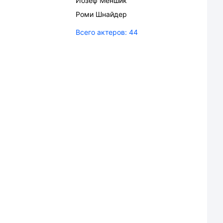
Йозеф Меншик
Роми Шнайдер
Всего актеров:
44