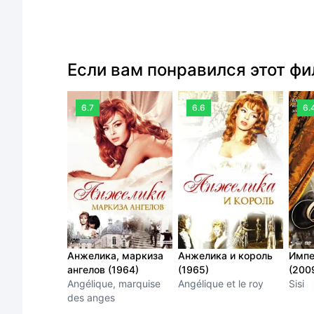
Если вам понравился этот ф
6.7
6.6
6.
Анжелика, маркиза
Анжелика и король
Импе
ангелов (1964)
(1965)
(200
Angélique, marquise
Angélique et le roy
Sisi
des anges