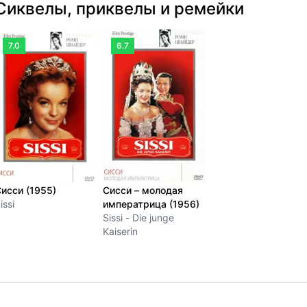
Сиквелы, приквелы и ремейки
7.0
6.7
исси (1955)
Сисси – молодая
issi
императрица (1956)
Sissi - Die junge
Kaiserin